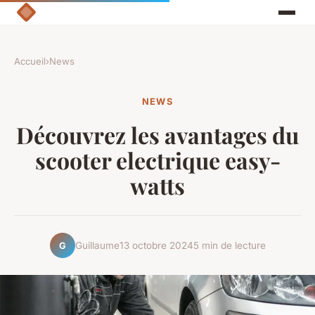
Accueil
›
News
NEWS
Découvrez les avantages du
scooter electrique easy-
watts
Guillaume
13 octobre 2024
5 min de lecture
G