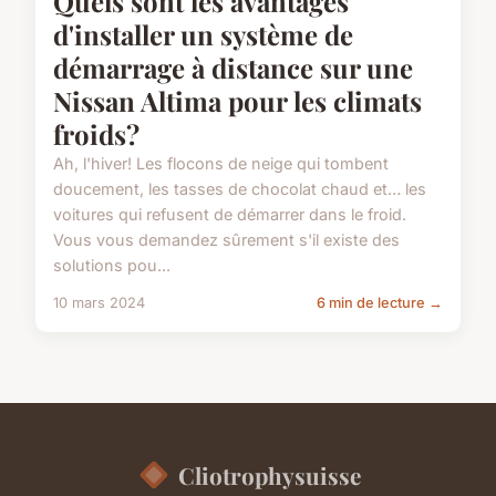
Quels sont les avantages
d'installer un système de
démarrage à distance sur une
Nissan Altima pour les climats
froids?
Ah, l'hiver! Les flocons de neige qui tombent
doucement, les tasses de chocolat chaud et… les
voitures qui refusent de démarrer dans le froid.
Vous vous demandez sûrement s'il existe des
solutions pou...
10 mars 2024
6 min de lecture →
Cliotrophysuisse