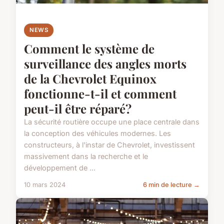
NEWS
Comment le système de
surveillance des angles morts
de la Chevrolet Equinox
fonctionne-t-il et comment
peut-il être réparé?
La sécurité routière occupe une place centrale dans
la conception des véhicules modernes. Les
constructeurs, à l'instar de Chevrolet, investissent
massivement dans la recherche et le
développement de ...
10 mars 2024
6 min de lecture →