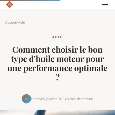
Accueil
›
Actu
ACTU
Comment choisir le bon
type d'huile moteur pour
une performance optimale
?
Sarah
26 janvier 2024
3 min de lecture
S